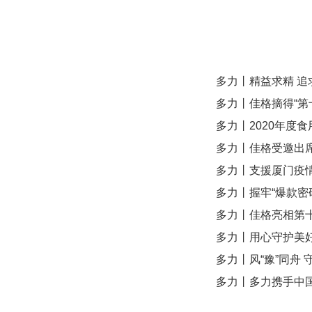
多力丨精益求精 追
多力丨佳格摘得“第
多力丨2020年度食
多力丨佳格受邀出
多力丨支援厦门疫
多力丨握牢“爆款密
多力丨佳格亮相第十
多力丨用心守护美好
多力丨风“豫”同舟
多力丨多力携手中