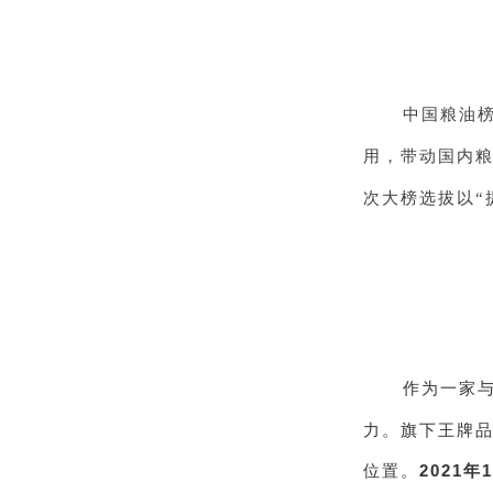
中国粮油
用，带动国内
次大榜选拔以“
作为一家
力。旗下王牌
位置。
2021