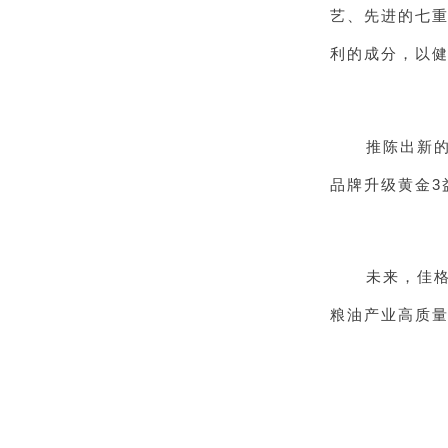
艺、先进的七
利的成分，以
推陈出新
品牌升级黄金3
未来，佳
粮油产业高质