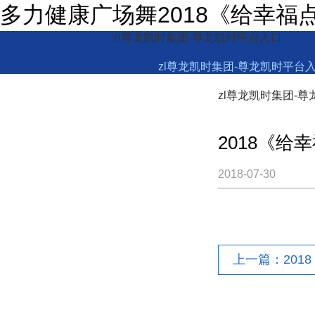
多力健康广场舞2018《给幸福
zl尊龙凯时集团-尊龙凯时平台入口
zl尊龙凯时集团-尊龙凯时平台
zl尊龙凯时集团-
2018《给
2018-07-30