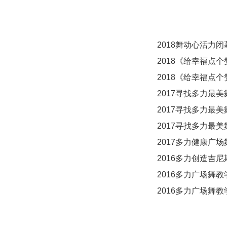
2018舞动心活力
2018《给幸福点
2018《给幸福点
2017寻找多力最
2017寻找多力最
2017寻找多力最
2017多力健康广
2016多力创造吉
2016多力广场舞教
2016多力广场舞教