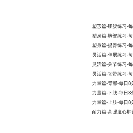
塑形篇-腰腹练习-每
塑身篇-胸部练习-每
塑身篇-提臀练习-每
灵活篇-伸展练习-每
灵活篇-关节练习-每
灵活篇-韧带练习-每
力量篇-背部-每日8
力量篇-下肢-每日8
力量篇-上肢-每日8
耐力篇-高强度心肺训