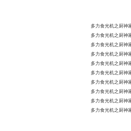
多力食光机之厨神
多力食光机之厨神
多力食光机之厨神家
多力食光机之厨神家
多力食光机之厨神家
多力食光机之厨神
多力食光机之厨神家
多力食光机之厨神
多力食光机之厨神家
多力食光机之厨神