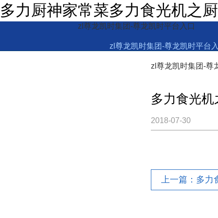
多力厨神家常菜多力食光机之厨神
zl尊龙凯时集团-尊龙凯时平台入口
zl尊龙凯时集团-尊龙凯时平台
zl尊龙凯时集团-
多力食光机
2018-07-30