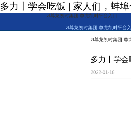
多力丨学会吃饭 | 家人们，蚌
zl尊龙凯时集团-尊龙凯时平台入口
zl尊龙凯时集团-尊龙凯时平台
zl尊龙凯时集团-
多力丨学会
2022-01-18