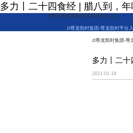
多力丨二十四食经 | 腊八到，
zl尊龙凯时集团-尊龙凯时平台入口
zl尊龙凯时集团-尊龙凯时平台
zl尊龙凯时集团-
多力丨二十
2021-01-18