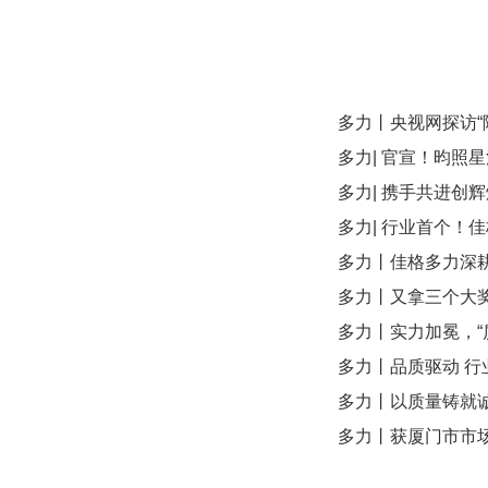
多力丨央视网探访“
多力| 官宣！昀照
多力| 携手共进创
多力| 行业首个！
多力丨佳格多力深耕
多力丨又拿三个大
多力丨实力加冕，“
多力丨品质驱动 行业
多力丨以质量铸就诚
多力丨获厦门市市