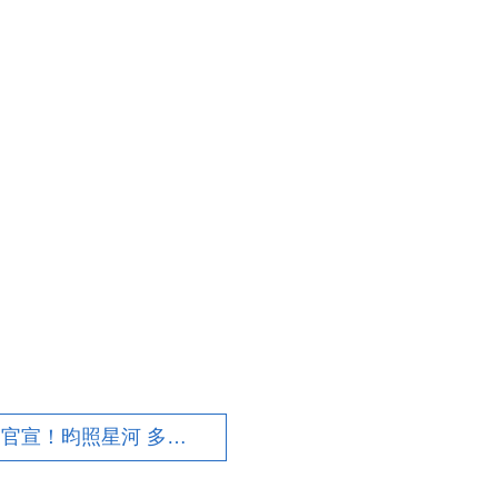
上一篇：多力| 官宣！昀照星河 多力品牌全球代言人张若昀，闪耀而来