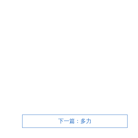
下一篇：多力