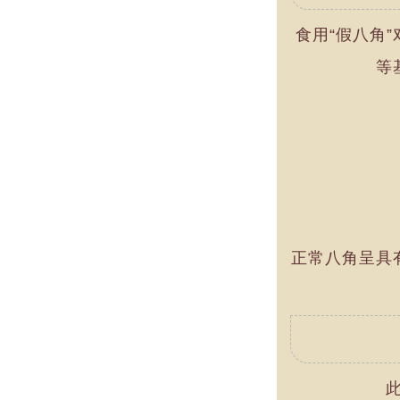
食用“假八角
等
正常八角呈具