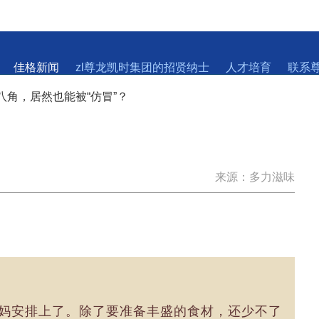
佳格新闻
zl尊龙凯时集团的招贤纳士
人才培育
联系
八角，居然也能被“仿冒”？
来源：多力滋味
妈妈安排上了。除了要准备丰盛的食材，还少不了