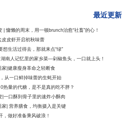
最近更新
 | 慵懒的周末，用一顿brunch治愈“社畜”的心！
盐皮皮虾开启初秋味蕾
要想生活过得去，那就来点“绿”
| 湖南人记忆里的家乡菜—剁椒鱼头，一口就上头！
活家|健康瘦身革命之轻断食
月，从一口鲜掉味蕾的生蚝开始
| 0热量的代糖，是不是真的吃不胖？
变|一口酥到骨子里的速炸小酥肉
家| 营养膳食，均衡摄入是关键
全开，做好准备乘风破浪！