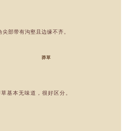
角尖部带有沟壑且边缘不齐。
莽草
莽草基本无味道，很好区分。