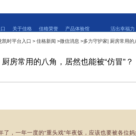
入口
关于佳格
佳格荣誉
产品体验馆
活出幸福力
尊龙凯时平台入口
>
佳格新闻
>
微信消息
>
多力守护家| 厨房常用的
| 厨房常用的八角，居然也能被“仿冒”？
年了，一年一度的“重头戏”年夜饭，应该也要被各位