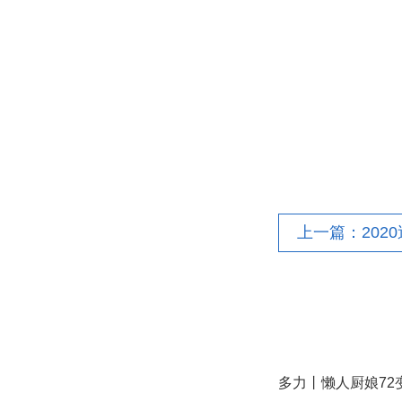
多力丨懒人厨娘72变