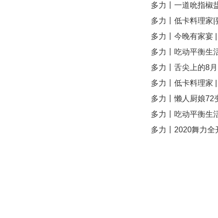
多力丨一道吮指椒
多力丨低卡料理家|
多力丨今晚有家宴 
多力丨吃动平衡生
多力丨舌尖上的8
多力丨低卡料理家 
多力丨懒人厨娘72
多力丨吃动平衡生活
多力丨2020舞力