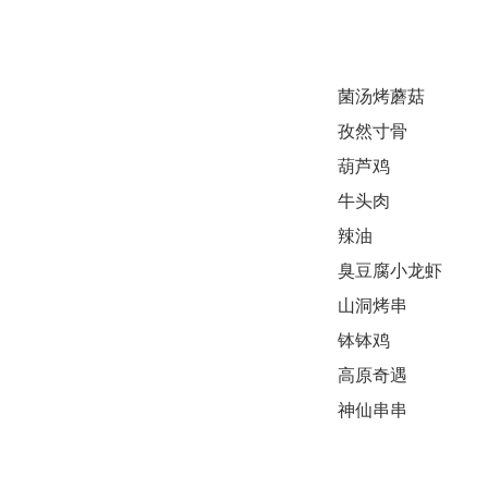
菌汤烤蘑菇
孜然寸骨
葫芦鸡
牛头肉
辣油
臭豆腐小龙虾
山洞烤串
钵钵鸡
高原奇遇
神仙串串