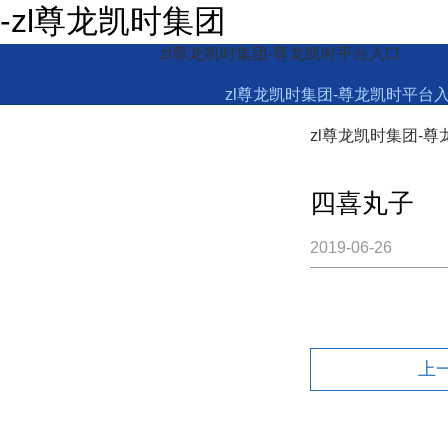
-zl尊龙凯时集团
zl尊龙凯时集团-尊龙凯时平台入口
zl尊龙凯时集团-尊龙凯时平台
zl尊龙凯时集团-
四喜丸子
2019-06-26
上