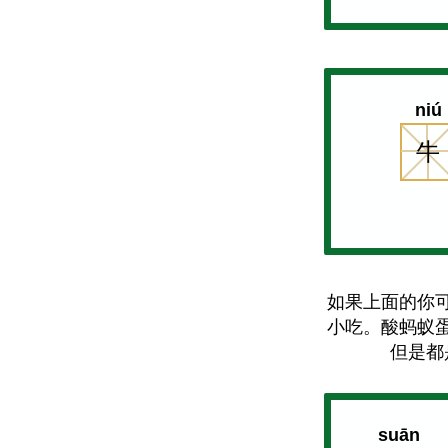
niú
牛
如果上面的你
小吃。酸蚂蚁
但是都
suān