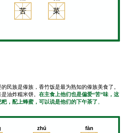
苦
菜
要的民族是傣族，香竹饭是最为熟知的傣族美食了。
来是油炸糯米饼。
在主食上他们也是偏爱“苦”味，这
粑粑，配上蜂蜜，可以说是他们的下午茶了
。
g
zhú
fàn