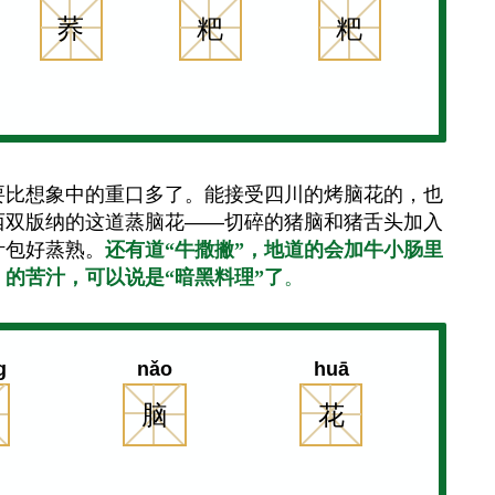
荞
粑
粑
要比想象中的重口多了。能接受四川的烤脑花的，也
西双版纳的这道蒸脑花——切碎的猪脑和猪舌头加入
叶包好蒸熟。
还有道“牛撒撇”，地道的会加牛小肠里
的苦汁，可以说是“暗黑料理”了
。
g
nǎo
huā
脑
花