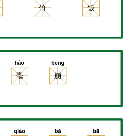
竹
饭
háo
bēng
毫
崩
qiáo
bā
bā