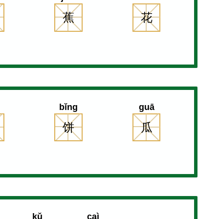
蕉
花
g
bǐng
guā
饼
瓜
kǔ
caì