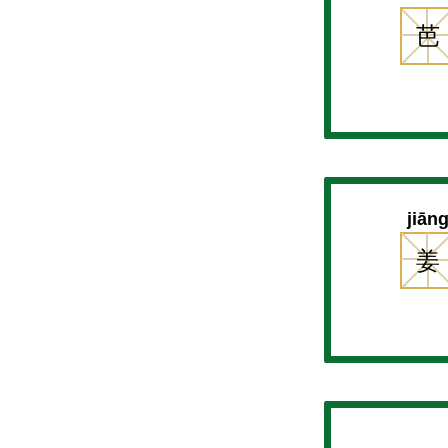
芭
jiān
姜