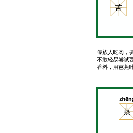
苦
傣族人吃肉，
不敢轻易尝试
香料，用芭蕉
zhēn
蒸