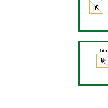
酸
kǎo
烤