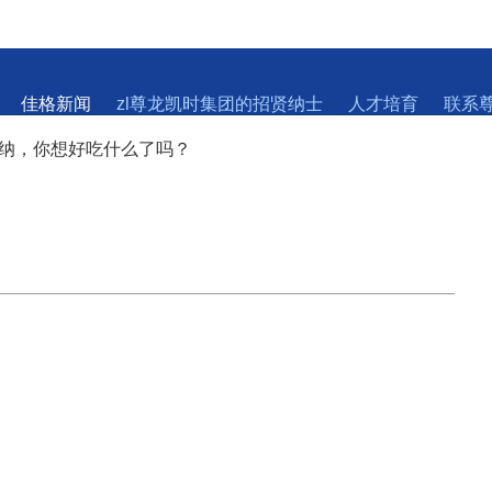
佳格新闻
zl尊龙凯时集团的招贤纳士
人才培育
联系
版纳，你想好吃什么了吗？