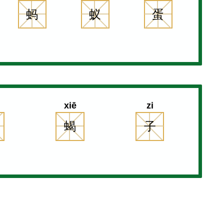
蚂
蚁
蛋
xiē
zi
蝎
子