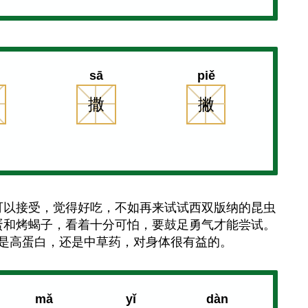
sā
piě
撒
撇
可以接受，觉得好吃，不如再来试试西双版纳的昆虫
蛋和烤蝎子，看着十分可怕，要鼓足勇气才能尝试。
是高蛋白，还是中草药，对身体很有益的。
mǎ
yǐ
dàn