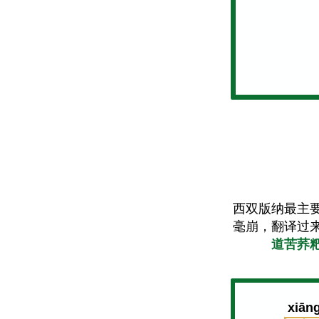
西双版纳最主
毫崩，翻译过
道苦荞
xiān