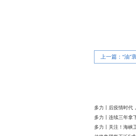
多力丨后疫情时代，
多力丨连续三年拿
多力丨关注！海峡