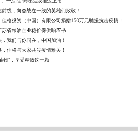
，“一次性”调味品或推迟上市
达前线，向奋战在一线的英雄们致敬！
！佳格投资（中国）有限公司捐赠150万元驰援抗击疫情！
江苏省粮油企业稳价保供响应书
关，我们与你同在，中国加油！
供，佳格与大家共渡疫情难关！
油物”，享受精致这一颗
佳格投资(中国)有限公司 © 1986-2