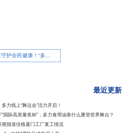
上一篇：“油”衷守护全民健康！“多力”出席第五届ifs中国主题日，分享食安经验
最近更新
多力线上“舞运会”活力开启！
下“国际高质量奖杯”，多力食用油靠什么屡登世界舞台？
卫视报道佳格厦门工厂复工情况