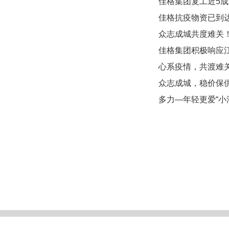
佳格集团复工近5成
佳格抗疫物资已到
众志成城共度难关
佳格集团积极响应
心系疫情，共渡难
众志成城，稳价保
多力—年轻更爱“小
联系尊龙凯时平台入口
精英招聘
新闻报道