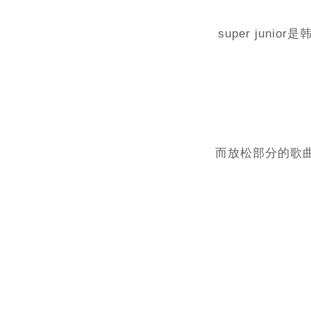
super ju
而放松部分的歌曲，则