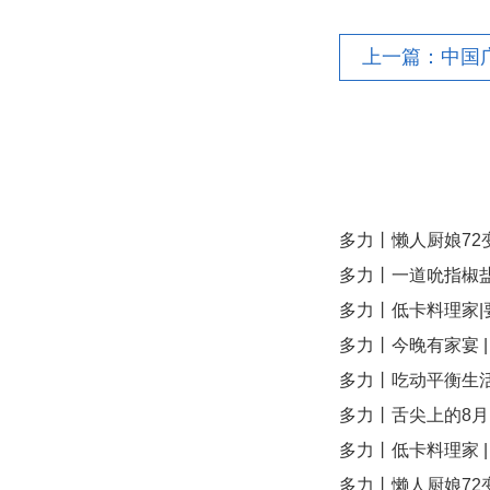
多力丨懒人厨娘72变
多力丨一道吮指椒
多力丨低卡料理家|
多力丨今晚有家宴 
多力丨吃动平衡生
多力丨舌尖上的8
多力丨低卡料理家 
多力丨懒人厨娘72