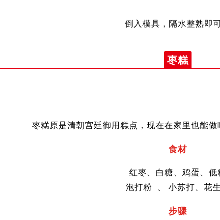
倒入模具，隔水整熟即
枣糕
枣糕原是清朝宫廷御用糕点，现在在家里也能做
食材
红枣、白糖、鸡蛋、低
泡打粉 、 小苏打、花
步骤