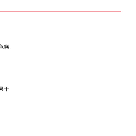
色糕。
色果干