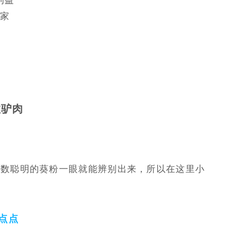
利益
家
！
数驴肉
多数聪明的葵粉一眼就能辨别出来，所以在这里小
点点