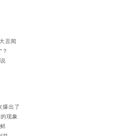
的大丑闻
”？
说
次爆出了
”的现象
鲜