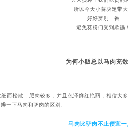
大大损坏了我们吃货的
所以今天小葵决定带大
好好辨别一番
避免葵粉们受到欺骗
为何小贩总以马肉充
质细而松散，肥肉较多，并且色泽鲜红艳丽，相信大
分辨一下马肉和驴肉的区别。
马肉比驴肉不止便宜一