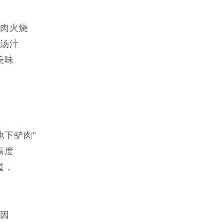
肉火烧
汤汁
美味
地下驴肉”
高度
道，
因