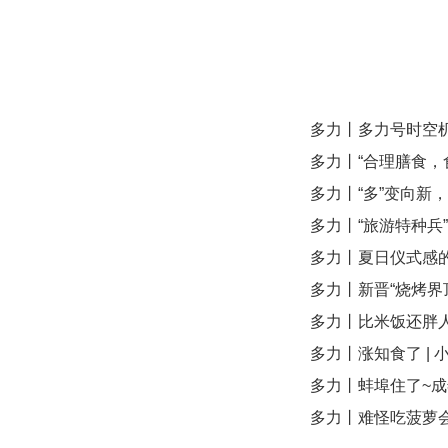
多力丨多力号时空机
多力丨“合理膳食，
多力丨“多”变向新
多力丨“旅游特种兵
多力丨夏日仪式感
多力丨新晋“烧烤界
多力丨比米饭还胖
多力丨涨知食了 |
多力丨蚌埠住了~
多力丨难怪吃菠萝